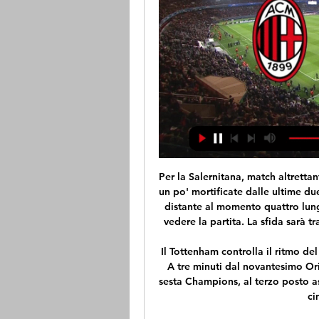
Per la Salernitana, match altrettanto importante per tenere vive le speranze di playoff, un po' mortificate dalle ultime due sconfitte con Perugia e Crotone. Ottava posizione distante al momento quattro lunghezze. Livorno-Salernitana streaming gratis, come vedere la partita. La sfida sarà trasmessa in tv sabato 16 marzo alle ore 15 su DAZN.

Il Tottenham controlla il ritmo del gioco ma manca sempre il guizzo finale per il pari. A tre minuti dal novantesimo Origi trova il gol del raddoppio. Per il Liverpool è la sesta Champions, al terzo posto assoluto dietro solo a Milan (7) e Real (13), staccate a cinque Barça e Bayern.

^ Gregorio Brunelli, Curiosi trattenimenti contenenti ragguagli sacri e profani dei popoli camuni, a cura di Oliviero Franzoni, Breno, Tipografia Camuna, 1998 [1698], pg. 183. ^ Roberto Celli, Repertorio di fonti medievali per la storia della Val Camonica, Brescia, Tipolitografia Queriniana, 1984, p. 206, ISBN 88-343-0333-4. ^ Bontempi, p. 75.

MILANO – È scesa dalla propria auto per mettere in salvo le due figlie di cinque e otto anni dopo essere stata coinvolta in un incidente sulla A8, ma in quel momento è stata travolta e uccisa da un'altra vettura coinvolta nella carambola. È morta così, davanti agli occhi delle proprie creature, una donna di 38enne italiana.

Milan-Rennes, formazioni Europa League: dove vedere la 3 ore fa — Milan-Rennes: dove vedere la diretta tv – streaming gratis · Europa League Milan-Rennes in diretta in chiaro, Tv8 o Rai 1? · Le probabili ...

Come riferito dal sito ufficiale della FIGC, la Nazionale femminile Under 23 vince e convince nel suo secondo impegno al torneo di La Manga, piegando con un netto 4-1 le pari età della Svezia. Le Azzurrine hanno saputo reagire sul campo all’immeritata sconfitta dell’esordio contro la Norvegia

Novità: i viaggiatori in possesso di un biglietto Italobus da o per Cosenza, possono viaggiare gratuitamente nell’area urbana di Cosenza sui bus di AMACO nei 75 minuti precedenti all’orario programmato di partenza dell’italobus o nei 75 minuti successivi all’orario programmato di …

Diretta Ascoli-Entella alle 21, probabili formazioni e dove vederla in tv Segui live su www.corrieredellosport.it la gara della nona giornata di campionato [...] Serie B, le designazioni: Pescara-Benevento a Baroni.

Notizie da Trani Direttore Giuseppe Di Bisceglie.. Social Video 2 minuti La seconda Giornata del GAL Open Day in diretta da Trani. Social Video 2 ore e oltre Gal Open Day: "Innova la tua idea di impresa,. Tommaso Laurora: «Noi riferimento civico e moderato per i cittadini.

Chiara Ferragni in total Dior sbarca a Venezia insieme a Fedez Chiara Ferragni su Instagram, il post dedicato agli haters: «Ecco di cosa avrebbero bisogno» Chiara Ferragni e l'ex fidanzato Riccardo Pozzoli: «Vi spiego perché non abbiamo più rapporti»

Milan-Rennes: dove vederla in tv e in streaming 12 ore fa — Milan-Rennes: TV8, Sky, Dazn o Now? Dove vederla in tv e in streaming Il match, in programma alle 21, sarà visibile in diretta su Dazn e Sky ...

Milan-Stade Rennes in diretta Keep Calm | Black Vegan 2 ore fa — Diretta AC Milan — Stade Rennes in streaming [[[FLUSSO!]][[[] TV Milan vs Stade Rennes in diretta gratis 15/02/2024 Su Sky Sport le ultime

Milan-Rennes, Europa League: data, programma, orario, tv 5 giorni fa — Il Milan sarà impegnato questa sera nel posticipo della ventiquattresima giornata di Serie A contro il Napoli, ma la prossima settimana ...

AC Milan vs Rennes LIVE 15. 2. 2024 | Calcio 8 ore fa — Segui AC Milan vs Rennes 15. 2. 2024 live - livescore, audio commentary, anteprima, statistiche H2H, ultimi risultati e altre informazioni su Diretta.it.

Assistenza sanitaria nei Paesi Bassi. Cosa devo fare per ricevere assistenza sanitaria nei Paesi Bassi? Trattandosi di un Paese dell'Unione Europea, in caso di breve soggiorno, si potrà usare la TEAM (Tessera Europea Assistenza Malattia) che consente di usufruire dei …

Streaming: Milan vs 