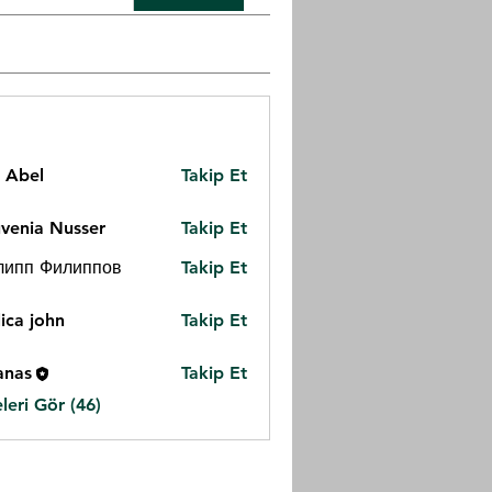
z Abel
Takip Et
venia Nusser
Takip Et
липп Филиппов
Takip Et
ica john
Takip Et
anas
Takip Et
eri Gör (46)