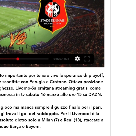
Rennes diretta tv 7 ore fa — Streaming: Milan vs Rennes diretta tv Milan-Rennes, dove vederla in diretta tv e streaming 15 febbraio 2024 Trasmissione in diretta 5 ore fa ...

Una trasmissione seguitissima e due fratelli reggini in Tv su Rai Uno. È successo ieri sera ai “Soliti Ignoti”, programma condotto da Amadeus, su Rai Uno, in onda subito dopo la fine del telegiornale della sera. Filippo Cogliandro, presidente del Bocale Calcio, squadra che …

provincia di Vercelli, Michele Morsero, per distruggere le forze partigiane che investe tutta la zona dalla Valsesia al iellese alla Valle d’Aosta. Nel iellese l’azione parte dalla Serra, zona del la75^ Brigata, che contrasta il nemico con efficacia. Quando questi porta in campo altri reparti da Cerrione, Cavaglià,

Nuovo acquisto del Südtirol che porta a casa in prestito, Gabriel Lunetta, esterno offensivo dell’Atalanta in prestito al Giana Erminio. Leggi il seguito

TV Milan vs Rennes in diretta gratis 9 ore fa — TV Milan vs Rennes in diretta gratis Milan-Rennes, Europa League: formazioni e dove vederla 15 febbraio 2024 Flusso 18 ore fa — Match live ...

In attesa che arrivi la data del recupero della sfida all’Empoli, il Foggia si prepara alla trasferta di sabato 10 marzo a Perugia (ore 15). E oggi, lunedì 5 marzo, a partire dalle ore 10 saranno in vendita i biglietti per il settore ospiti del Renato Curi.

PORTO TOLLE – Con nel cuore e nella mente la splendida rimonta nel derby contro l’Adriese, il Delta Porto Tolle domenica 2 dicembre si appresta a vivere la 13esima giornata di campionato, in casa del Levico Terme. Una gara molto importante per i biancazzurri, ancora a caccia della prima vittoria esterna. I tre punti infatti sono […]

Risultato ininfluente ai fini della classifica: l'Under 19 di Vecchi termina il suo cammino nella stagione regolare al secondo posto a quota 58 punti alle spalle dell'Atalanta. Il 5 e 6 giugno in programma a Reggio Emilia l'inizio delle Final Four del campionato con l'Inter già sicura di un posto in semifinale.

Milan-Rennes, Europa League: formazioni e dove vederla 7 ore fa — Ecco la diretta testuale del match di Milano. adv. ECCO COME E DOVE VEDERE MILAN-RENNES IN TV O IN DIRETTA STREAMING. +++ MILAN-RENNES, LE ...

Diretta Carpi-Cesena: info streaming video e tv, probabili formazioni, quote, orario e risultato live della partita che si gioca per la 24esima giornata del campionato di Serie B Tra meno di venti minuti inizierà la gara Carpi-Cesena valida come primo positicipo della ventiquattresima giornata. Da

Cittadella, tutte le news in diretta. CITTADELLA – Queste le parole di Rob dopo il ko contro il Frosinone riportate da Padovagoal.it: “Siamo stati bravi a rimanere in partita dopo il doppio svantaggio, abbiamo avuto il coraggio di accorciare le distanze con Litteri.

Libertas Murata in diretta: scopri i risultati della partita Libertas Murata live e segui i tabellini in diretta Libertas Murata grazie al nostro livescore. Partita di Campionato Sammarinese, Playoff giocata il …

GIANA Erminio calcio: statistiche, ultime partite giocate, vittorie, pareggi e sconfitte. Per offrirti il miglior servizio possibile questo sito utilizza cookie propri e di terze parti. Continuando la navigazione nel sito acconsenti al loro impiego in conformità alla nostra Cookie Policy.

Sampdoria-Juventus si sfidano domenica 19 novembre alle ore 15 per la 13ª giornata di andata nel calendario del campionato di Serie A TIM 2017-2018. La partita, in programma allo stadio Luigi Ferraris in zona Marassi a Genova, sarà trasmessa …

Adrense e Real Capriano se la giocano alla pari. Alla fine, dopo il vantaggio nei primi minuti della formazione di Adro, ad avere la meglio è il Real che dopo aver raggiunto il pari, insacca la rete del vantaggio che determinerà anche il risultato finale!!! Adrense - Real Capriano 1-2

Sul campo 1 Enrico Dalla Valle – Clement Tabur, Alessandro Bordone – Lorenzo Frigerio, non prima delle 15 Filippo Moroni – Leny Mtjana, non prima delle …

Matrimonio a Prima Vista sbarca su Real Time da mercoledì 4 settembre (ma su DPlay è già iniziato) (Di martedì 3 settembre 2019) Matrimonio a Prima Vista approda su Real Time (e NOVE) da mercoledì 4 settembre In streaming le prime due puntate già disponibili su DPlay Plus Lascia il satellite e Sky Uno la versione italiana di.

Paderborn 07 – Mainz 05 05.10.2019 Broadcast Watch soccer sport Blog › Forum › Lavorazione Fimo › Attrezzi per la lavorazione › -watch.online!* Questo argomento contiene 0 risposte, ha 1 partecipante, ed è stato aggiornato da cukatimac1973 1 settimana, 4 giorni fa .

Juventus Liquidando la SPAL con un gol per tempo, la Juventus è rimasta a -2 dall'Inter. Altri dati Inter Solo Atalanta e Napoli hanno segnato più dell'Inter, che vanta la difesa più solida di tutti. Juventus A caccia del terzo colpo corsaro (2-1-0), la Juventus ha vinto solo 3 …

Athletics | Stong College 3 ore fa — Streaming: Milan Rennes diretta tv Milan Rennes in diretta streaming Milan | Athletics 15/02/2024 12 ore fa — Streaming Milan-Rennes in ...

Dove vedere Milan-Rennes in tv e streaming: le probabili Pioli, per il match contro il Rennes, non sembra intenzionato a fare turnover. In difesa è però in dubbio Kjaer, alle prese con un piccolo problema muscolare: ...

Il live di Sasso Marconi Zola Lentigione risultati in diretta (e live video streaming online) in tempo reale, iniziano il 1.9.2019. alle 13:00 UTC in Serie D, Girone D, Italy.

Renzi accetta La7 per il confronto tv con Di Maio - Il portavoce dell'ex premier su Facebook: "Non è vero che il Pd ha messo un veto sulla trasmissione di Floris ma avremmo preferito confrontarci in un programma del servizio pubblico"

L'Inter dovrà fare a meno di due squalificati in occasione della prossima sfida di campionato contro il Chievo Verona. L'Inter dovrà fare a meno di due squalificati in occasione della prossima sfida di campionato contro il Chievo Verona. Chi siamo;

Non quelli come Rojadirecta che vengono oscurati puntualmente proprio perché non sono legali e non son