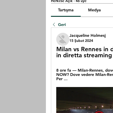
Herkese Açık
·
46 üye
Tartışma
Medya
Geri
Jacqueline Holmesj
15 Şubat 2024
Milan vs Rennes in d
in diretta streamin
8 ore fa — Milan-Rennes, dove
NOW? Dove vedere Milan-Renn
Per ...